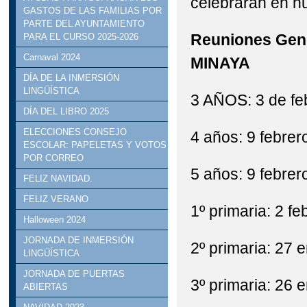
celebrarán en nu
GASTOS DE LAS FAMILIAS POR
PARTE DEL AYUNTAMIENTO
Reuniones Gen
PARA EL CURSO 2025-2026
Carnaval 2024
MINAYA
DÍA DE LA INMERSIÓN
LINGÜÍSTICA
3 AÑOS: 3 de fe
DÍA DEL LIBRO 2025
ELECCIONES CONSEJO
4 años: 9 febrer
ESCOLAR: PAPELETAS Y VOTOS
POR CORREO
5 años: 9 febrer
FELIZ NAVIDAD.
FELIZ VERANO
1º primaria: 2 fe
Halloween 2024
JORNADA DE INMERSIÓN
2º primaria: 27 
LINGÜÍSTICA
JORNADA DE PUERTAS
3º primaria: 26 
ABIERTAS