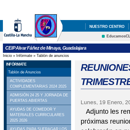
Pa
co
pri
NUESTRO CENTRO
EducamosC
SALUD ESCOLAR
Cultura
CEIP Alvar Fáñez de Minaya, Guadalajara
Inicio
»
Infórmate
»
Tablón de anuncios
Se encuentra usted aquí
INFÓRMATE
REUNIONE
Tablón de Anuncios
TRIMESTRE
ACTIVIDADES
COMPLEMENTARIAS 2024 2025
ADMISIÓN 24 25 Y JORNADA DE
PUERTAS ABIERTAS
Lunes, 19 Enero, 2
AYUDAS DE COMEDOR Y
Adjunto les rem
MATERIALES CURRICULARES
próximas reunio
2025 2026
AYUDAS PARA SUFRAGAR LOS