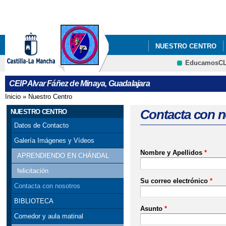
Pa
co
pri
NUESTRO CENTRO
EducamosC
SALUD ESCOLAR
Cultura
CEIP Alvar Fáñez de Minaya, Guadalajara
Inicio
»
Nuestro Centro
Se encuentra usted aquí
Contacta con n
NUESTRO CENTRO
Datos de Contacto
Galería Imágenes y Vídeos
Nombre y Apellidos
*
APRENDIENDO EN CHÁNDAL
felicitación
Su correo electrónico
*
Contacta con nosotros
BIBLIOTECA
Asunto
*
Comedor y aula matinal