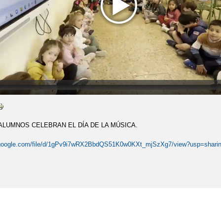
LUMNOS CELEBRAN EL DÍA DE LA MÚSICA.
e.google.com/file/d/1gPv9i7wRX2BbdQS51K0w0KXt_mjSzXg7/view?usp=shari