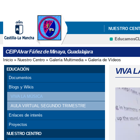
NUESTRO CEN
EducamosC
CEIP Alvar Fáñez de Minaya, Guadalajara
Inicio
»
Nuestro Centro
»
Galería Multimedia
»
Galería de Vídeos
Se encuentra usted aquí
VIVA 
EDUCACIÓN
Documentos
Blogs y Wikis
VIVA LA MÚSICA
AULA VIRTUAL SEGUNDO TRIMESTRE
Enlaces de interés
Proyectos
NUESTRO CENTRO