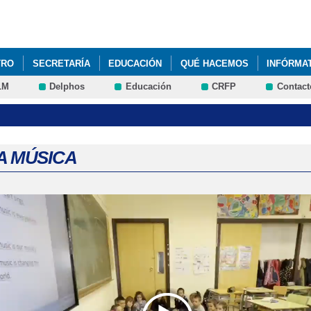
Pasar al
contenido
principal
TRO
SECRETARÍA
EDUCACIÓN
QUÉ HACEMOS
INFÓRMA
LM
Delphos
Educación
CRFP
Contact
LA MÚSICA