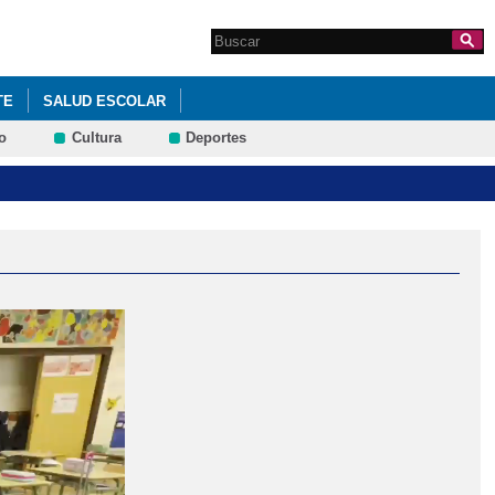
Search this site
Formulario de
búsqueda
TE
SALUD ESCOLAR
o
Cultura
Deportes