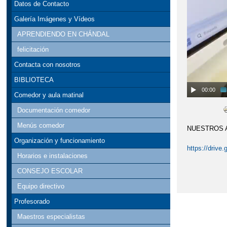
Datos de Contacto
Galería Imágenes y Vídeos
APRENDIENDO EN CHÁNDAL
felicitación
Contacta con nosotros
BIBLIOTECA
00:00
Comedor y aula matinal
Documentación comedor
Menús comedor
NUESTROS A
Organización y funcionamiento
https://driv
Horarios e instalaciones
CONSEJO ESCOLAR
Equipo directivo
Profesorado
Maestros especialistas