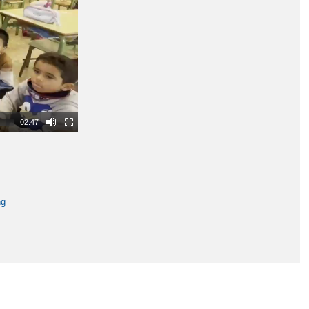
02:47
ng