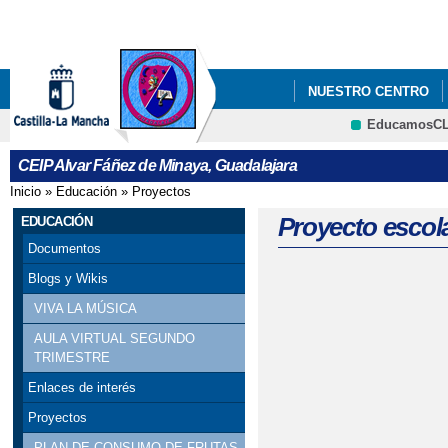
Pa
co
pri
NUESTRO CENTRO
EducamosC
SALUD ESCOLAR
Cultura
CEIP Alvar Fáñez de Minaya, Guadalajara
Inicio
»
Educación
»
Proyectos
Se encuentra usted aquí
Proyecto escol
EDUCACIÓN
Documentos
Blogs y Wikis
VIVA LA MÚSICA
AULA VIRTUAL SEGUNDO
TRIMESTRE
Enlaces de interés
Proyectos
PLAN DE CONSUMO DE FRUTAS