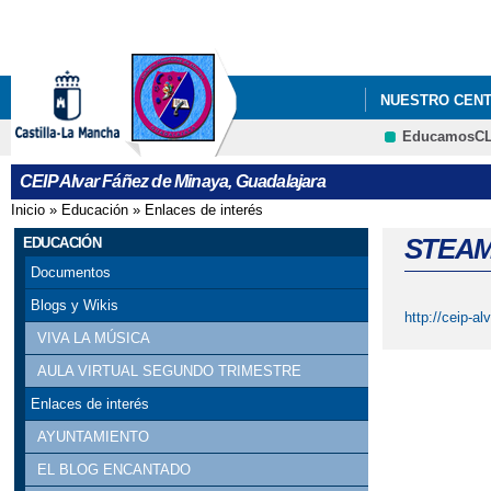
NUESTRO CEN
EducamosC
CEIP Alvar Fáñez de Minaya, Guadalajara
Inicio
»
Educación
»
Enlaces de interés
Se encuentra usted aquí
STEA
EDUCACIÓN
Documentos
Blogs y Wikis
http://ceip-a
VIVA LA MÚSICA
AULA VIRTUAL SEGUNDO TRIMESTRE
Enlaces de interés
AYUNTAMIENTO
EL BLOG ENCANTADO