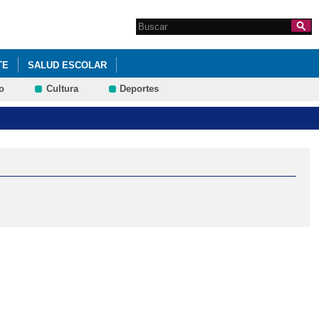
Search this site
Formulario de
búsqueda
TE
SALUD ESCOLAR
o
Cultura
Deportes