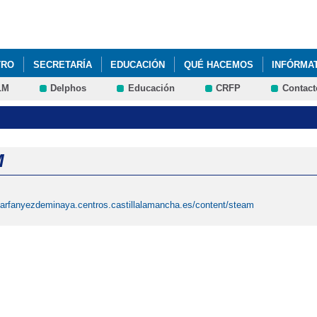
Pasar al
contenido
principal
TRO
SECRETARÍA
EDUCACIÓN
QUÉ HACEMOS
INFÓRMA
LM
Delphos
Educación
CRFP
Contact
M
lvarfanyezdeminaya.centros.castillalamancha.es/content/steam